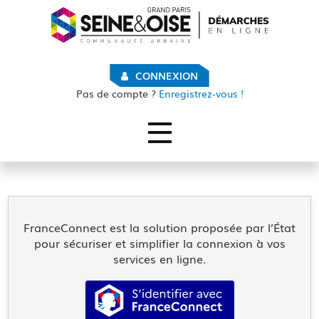
*
CONNEXION
Pas de compte ?
Enregistrez-vous !
Ouvrir le menu
ACCUEIL
SUIVI DES DEMANDES
Comment suivre mes demandes ?
FranceConnect est la solution proposée par l’État
pour sécuriser et simplifier la connexion à vos
Mes demandes
services en ligne.
MON COMPTE
S’identifier avec FranceConn