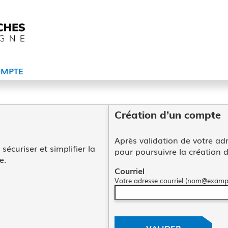
MPTE
*
Création d’un compte
Après validation de votre adr
écuriser et simplifier la
pour poursuivre la création 
e.
Courriel
ec FranceConnect
Votre adresse courriel (nom@exampl
VALIDER