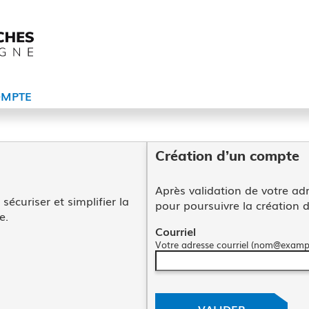
MPTE
*
Création d’un compte
Après validation de votre adr
écuriser et simplifier la
pour poursuivre la création 
e.
Courriel
ec FranceConnect
Votre adresse courriel (nom@exampl
VALIDER